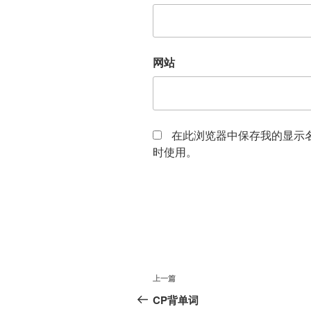
网站
在此浏览器中保存我的显示
时使用。
文
上
上一篇
章
一
CP背单词