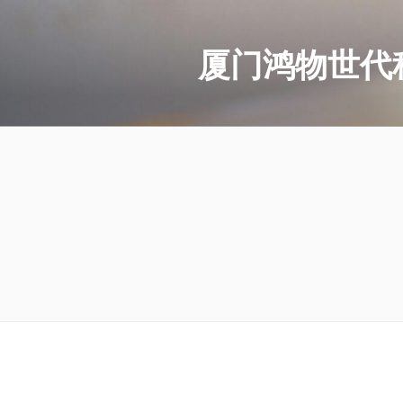
跳
至
厦门鸿物世代
内
容