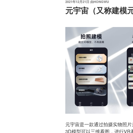
发
2021年12月21日
由
HONGWU
布
元宇宙（又称建模
于
元宇宙是一款通过拍摄实物照片
3D模型可以三维看图，进行V