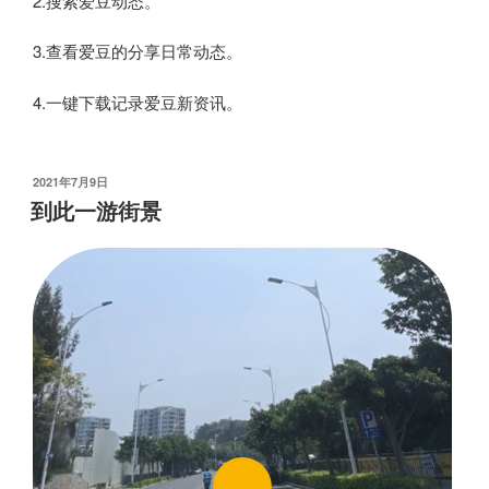
2.搜索爱豆动态。
3.查看爱豆的分享日常动态。
4.一键下载记录爱豆新资讯。
发
2021年7月9日
布
到此一游街景
于