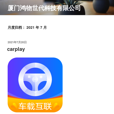
跳
厦门鸿物世代科技有限公司
至
内
容
月度归档：
2021 年 7 月
发
2021年7月20日
布
carplay
于